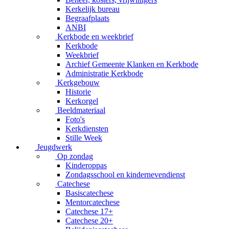
Kerkelijk bureau
Begraafplaats
ANBI
Kerkbode en weekbrief
Kerkbode
Weekbrief
Archief Gemeente Klanken en Kerkbode
Administratie Kerkbode
Kerkgebouw
Historie
Kerkorgel
Beeldmateriaal
Foto's
Kerkdiensten
Stille Week
Jeugdwerk
Op zondag
Kinderoppas
Zondagsschool en kindernevendienst
Catechese
Basiscatechese
Mentorcatechese
Catechese 17+
Catechese 20+