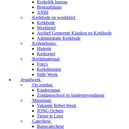
Kerkelijk bureau
Begraafplaats
ANBI
Kerkbode en weekbrief
Kerkbode
Weekbrief
Archief Gemeente Klanken en Kerkbode
Administratie Kerkbode
Kerkgebouw
Historie
Kerkorgel
Beeldmateriaal
Foto's
Kerkdiensten
Stille Week
Jeugdwerk
Op zondag
Kinderoppas
Zondagsschool en kindernevendienst
Missionair
Vakantie Bijbel Week
JONG Ochten
Tiener te Leen
Catechese
Basiscatechese