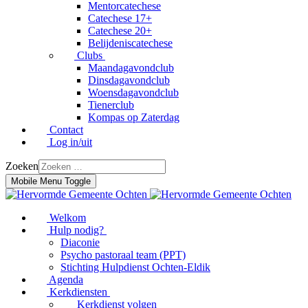
Mentorcatechese
Catechese 17+
Catechese 20+
Belijdeniscatechese
Clubs
Maandagavondclub
Dinsdagavondclub
Woensdagavondclub
Tienerclub
Kompas op Zaterdag
Contact
Log in/uit
Zoeken
Mobile Menu Toggle
Welkom
Hulp nodig?
Diaconie
Psycho pastoraal team (PPT)
Stichting Hulpdienst Ochten-Eldik
Agenda
Kerkdiensten
Kerkdienst volgen