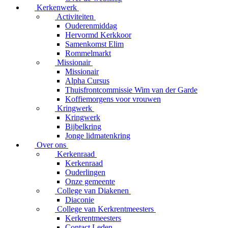
Kerkenwerk
Activiteiten
Ouderenmiddag
Hervormd Kerkkoor
Samenkomst Elim
Rommelmarkt
Missionair
Missionair
Alpha Cursus
Thuisfrontcommissie Wim van der Garde
Koffiemorgens voor vrouwen
Kringwerk
Kringwerk
Bijbelkring
Jonge lidmatenkring
Over ons
Kerkenraad
Kerkenraad
Ouderlingen
Onze gemeente
College van Diakenen
Diaconie
College van Kerkrentmeesters
Kerkrentmeesters
Contact Leden