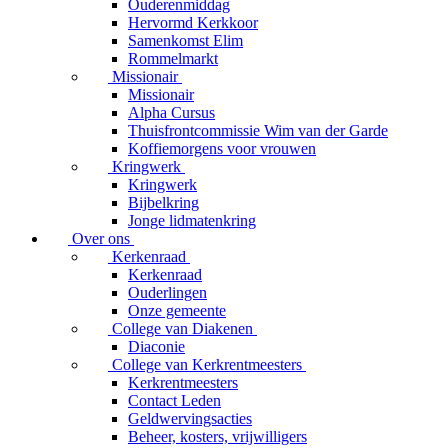
Ouderenmiddag
Hervormd Kerkkoor
Samenkomst Elim
Rommelmarkt
Missionair
Missionair
Alpha Cursus
Thuisfrontcommissie Wim van der Garde
Koffiemorgens voor vrouwen
Kringwerk
Kringwerk
Bijbelkring
Jonge lidmatenkring
Over ons
Kerkenraad
Kerkenraad
Ouderlingen
Onze gemeente
College van Diakenen
Diaconie
College van Kerkrentmeesters
Kerkrentmeesters
Contact Leden
Geldwervingsacties
Beheer, kosters, vrijwilligers