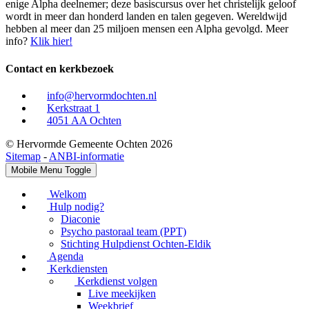
enige Alpha deelnemer; deze basiscursus over het christelijk geloof
wordt in meer dan honderd landen en talen gegeven. Wereldwijd
hebben al meer dan 25 miljoen mensen een Alpha gevolgd. Meer
info?
Klik hier!
Contact en kerkbezoek
info@hervormdochten.nl
Kerkstraat 1
4051 AA Ochten
© Hervormde Gemeente Ochten 2026
Sitemap
-
ANBI-informatie
Mobile Menu Toggle
Welkom
Hulp nodig?
Diaconie
Psycho pastoraal team (PPT)
Stichting Hulpdienst Ochten-Eldik
Agenda
Kerkdiensten
Kerkdienst volgen
Live meekijken
Weekbrief