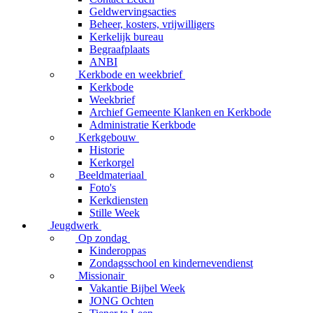
Geldwervingsacties
Beheer, kosters, vrijwilligers
Kerkelijk bureau
Begraafplaats
ANBI
Kerkbode en weekbrief
Kerkbode
Weekbrief
Archief Gemeente Klanken en Kerkbode
Administratie Kerkbode
Kerkgebouw
Historie
Kerkorgel
Beeldmateriaal
Foto's
Kerkdiensten
Stille Week
Jeugdwerk
Op zondag
Kinderoppas
Zondagsschool en kindernevendienst
Missionair
Vakantie Bijbel Week
JONG Ochten