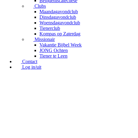
Belijdeniscatechese
Clubs
Maandagavondclub
Dinsdagavondclub
Woensdagavondclub
Tienerclub
Kompas op Zaterdag
Missionair
Vakantie Bijbel Week
JONG Ochten
Tiener te Leen
Contact
Log in/uit