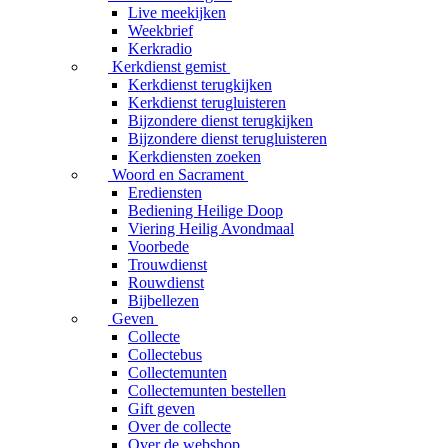
Live meekijken
Weekbrief
Kerkradio
Kerkdienst gemist
Kerkdienst terugkijken
Kerkdienst terugluisteren
Bijzondere dienst terugkijken
Bijzondere dienst terugluisteren
Kerkdiensten zoeken
Woord en Sacrament
Erediensten
Bediening Heilige Doop
Viering Heilig Avondmaal
Voorbede
Trouwdienst
Rouwdienst
Bijbellezen
Geven
Collecte
Collectebus
Collectemunten
Collectemunten bestellen
Gift geven
Over de collecte
Over de webshop