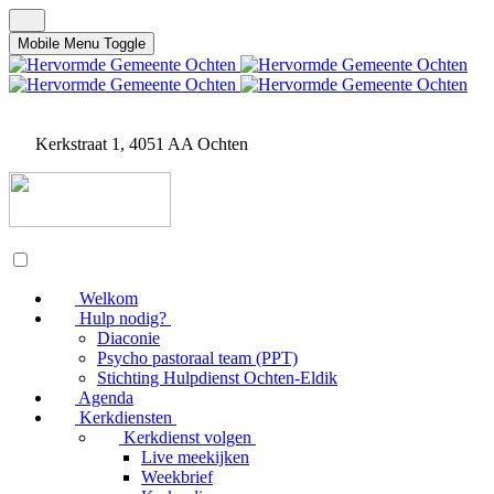
Mobile Menu Toggle
Kerkstraat 1, 4051 AA Ochten
Welkom
Hulp nodig?
Diaconie
Psycho pastoraal team (PPT)
Stichting Hulpdienst Ochten-Eldik
Agenda
Kerkdiensten
Kerkdienst volgen
Live meekijken
Weekbrief