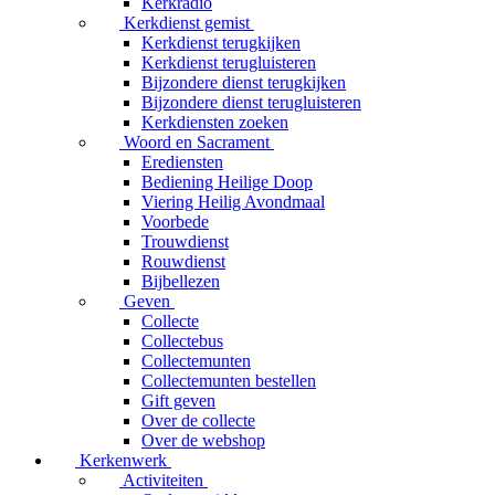
Kerkradio
Kerkdienst gemist
Kerkdienst terugkijken
Kerkdienst terugluisteren
Bijzondere dienst terugkijken
Bijzondere dienst terugluisteren
Kerkdiensten zoeken
Woord en Sacrament
Erediensten
Bediening Heilige Doop
Viering Heilig Avondmaal
Voorbede
Trouwdienst
Rouwdienst
Bijbellezen
Geven
Collecte
Collectebus
Collectemunten
Collectemunten bestellen
Gift geven
Over de collecte
Over de webshop
Kerkenwerk
Activiteiten