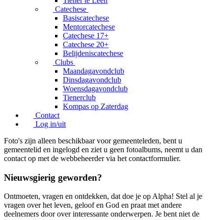
Tiener te Leen
Catechese
Basiscatechese
Mentorcatechese
Catechese 17+
Catechese 20+
Belijdeniscatechese
Clubs
Maandagavondclub
Dinsdagavondclub
Woensdagavondclub
Tienerclub
Kompas op Zaterdag
Contact
Log in/uit
Foto's zijn alleen beschikbaar voor gemeenteleden, bent u
gemeentelid en ingelogd en ziet u geen fotoalbums, neemt u dan
contact op met de webbeheerder via het contactformulier.
Nieuwsgierig geworden?
Ontmoeten, vragen en ontdekken, dat doe je op Alpha! Stel al je
vragen over het leven, geloof en God en praat met andere
deelnemers door over interessante onderwerpen. Je bent niet de