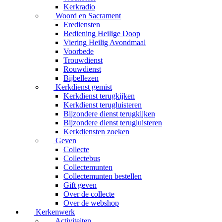
Kerkradio
Woord en Sacrament
Erediensten
Bediening Heilige Doop
Viering Heilig Avondmaal
Voorbede
Trouwdienst
Rouwdienst
Bijbellezen
Kerkdienst gemist
Kerkdienst terugkijken
Kerkdienst terugluisteren
Bijzondere dienst terugkijken
Bijzondere dienst terugluisteren
Kerkdiensten zoeken
Geven
Collecte
Collectebus
Collectemunten
Collectemunten bestellen
Gift geven
Over de collecte
Over de webshop
Kerkenwerk
Activiteiten