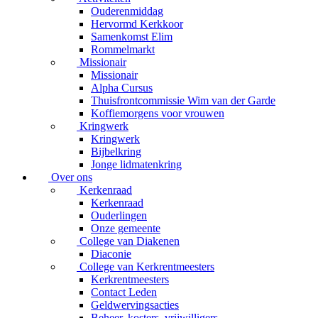
Ouderenmiddag
Hervormd Kerkkoor
Samenkomst Elim
Rommelmarkt
Missionair
Missionair
Alpha Cursus
Thuisfrontcommissie Wim van der Garde
Koffiemorgens voor vrouwen
Kringwerk
Kringwerk
Bijbelkring
Jonge lidmatenkring
Over ons
Kerkenraad
Kerkenraad
Ouderlingen
Onze gemeente
College van Diakenen
Diaconie
College van Kerkrentmeesters
Kerkrentmeesters
Contact Leden
Geldwervingsacties
Beheer, kosters, vrijwilligers